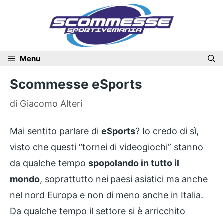
Vai
al
contenuto
Menu
Scommesse eSports
di
Giacomo Alteri
Mai sentito parlare di
eSports
? Io credo di sì,
visto che questi “tornei di videogiochi” stanno
da qualche tempo
spopolando in tutto il
mondo
, soprattutto nei paesi asiatici ma anche
nel nord Europa e non di meno anche in Italia.
Da qualche tempo il settore si è arricchito