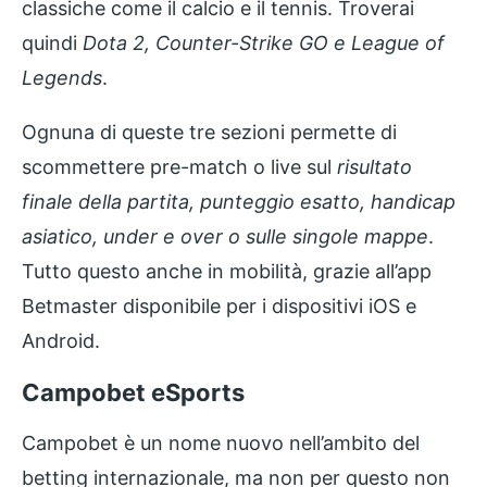
classiche come il calcio e il tennis. Troverai
quindi
Dota 2, Counter-Strike GO e League of
Legends
.
Ognuna di queste tre sezioni permette di
scommettere pre-match o live sul
risultato
finale della partita, punteggio esatto, handicap
asiatico, under e over o sulle singole mappe
.
Tutto questo anche in mobilità, grazie all’app
Betmaster disponibile per i dispositivi iOS e
Android.
Campobet eSports
Campobet è un nome nuovo nell’ambito del
betting internazionale, ma non per questo non