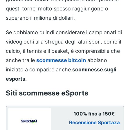
questi tornei molto spesso raggiungono o
superano il milione di dollari.
Se dobbiamo quindi considerare i campionati di
videogiochi alla stregua degli altri sport come il
calcio, il tennis e il basket, è comprensibile che
anche tra le
scommesse bitcoin
abbiano
iniziato a comparire anche
scommesse sugli
esports.
Siti scommesse eSports
100% fino a 150€
Recensione Sportaza