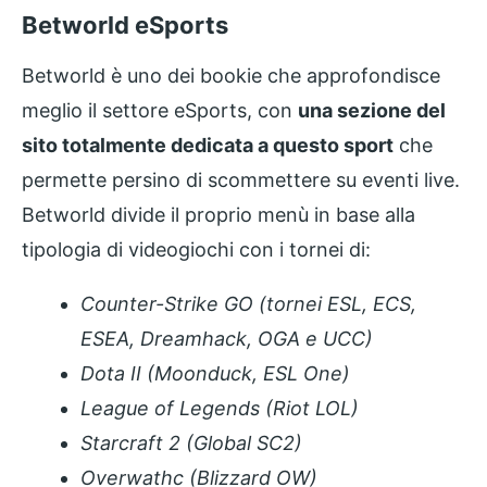
Betworld eSports
Betworld è uno dei bookie che approfondisce
meglio il settore eSports, con
una sezione del
sito totalmente dedicata a questo sport
che
permette persino di scommettere su eventi live.
Betworld divide il proprio menù in base alla
tipologia di videogiochi con i tornei di:
Counter-Strike GO (tornei ESL, ECS,
ESEA, Dreamhack, OGA e UCC)
Dota II (Moonduck, ESL One)
League of Legends (Riot LOL)
Starcraft 2 (Global SC2)
Overwathc (Blizzard OW)