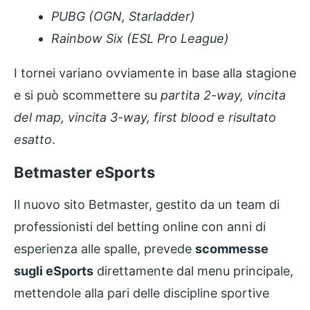
PUBG (OGN, Starladder)
Rainbow Six (ESL Pro League)
I tornei variano ovviamente in base alla stagione
e si può scommettere su
partita 2-way, vincita
del map, vincita 3-way, first blood e risultato
esatto
.
Betmaster eSports
Il nuovo sito Betmaster, gestito da un team di
professionisti del betting online con anni di
esperienza alle spalle, prevede
scommesse
sugli eSports
direttamente dal menu principale,
mettendole alla pari delle discipline sportive