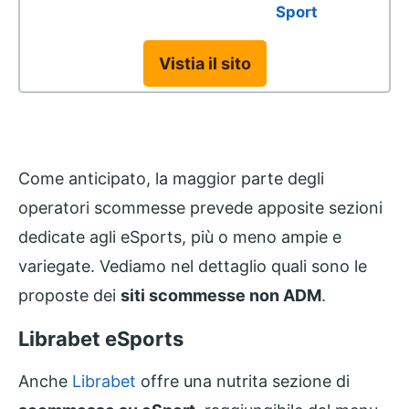
Sport
Vistia il sito
Come anticipato, la maggior parte degli
operatori scommesse prevede apposite sezioni
dedicate agli eSports, più o meno ampie e
variegate. Vediamo nel dettaglio quali sono le
proposte dei
siti scommesse non ADM
.
Librabet eSports
Anche
Librabet
offre una nutrita sezione di