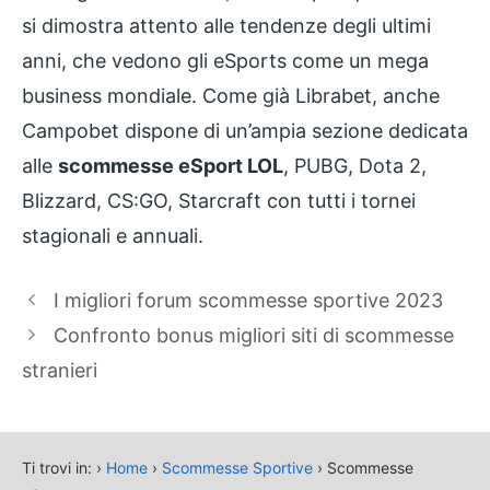
si dimostra attento alle tendenze degli ultimi
anni, che vedono gli eSports come un mega
business mondiale. Come già Librabet, anche
Campobet dispone di un’ampia sezione dedicata
alle
scommesse eSport LOL
, PUBG, Dota 2,
Blizzard, CS:GO, Starcraft con tutti i tornei
stagionali e annuali.
I migliori forum scommesse sportive 2023
Confronto bonus migliori siti di scommesse
stranieri
Ti trovi in:
›
Home
›
Scommesse Sportive
›
Scommesse