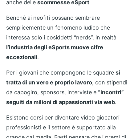
anche delle
scommesse eSport
.
Benché ai neofiti possano sembrare
semplicemente un fenomeno ludico che
interessa solo i cosiddetti “nerds”, in realtà
l’industria degli eSports muove cifre
eccezionali
.
Per i giovani che compongono le squadre
si
tratta di un vero e proprio lavoro
, con stipendi
da capogiro, sponsors, interviste e
“incontri”
seguiti da milioni di appassionati via web
.
Esistono corsi per diventare video giocatori
professionisti e il settore è supportato alla
grande dai media. Basti pensare che i premi di