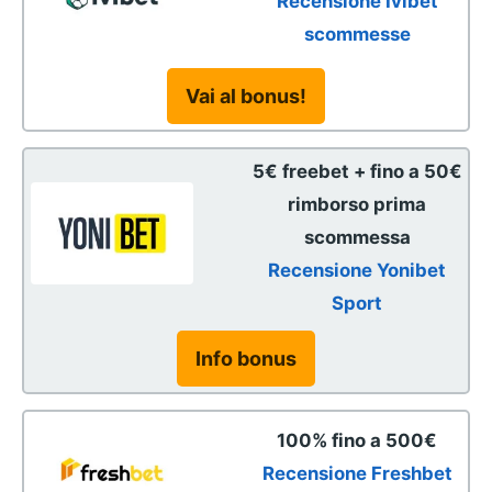
Recensione Ivibet
scommesse
Vai al bonus!
5€ freebet + fino a 50€
rimborso prima
scommessa
Recensione Yonibet
Sport
Info bonus
100% fino a 500€
Recensione Freshbet