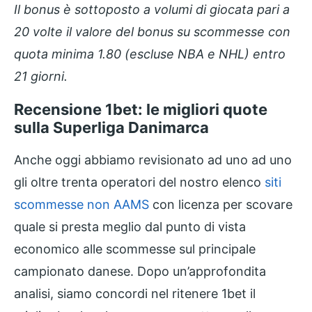
Il bonus è sottoposto a volumi di giocata pari a
20 volte il valore del bonus su scommesse con
quota minima 1.80 (escluse NBA e NHL) entro
21 giorni.
Recensione 1bet: le migliori quote
sulla Superliga Danimarca
Anche oggi abbiamo revisionato ad uno ad uno
gli oltre trenta operatori del nostro elenco
siti
scommesse non AAMS
con licenza per scovare
quale si presta meglio dal punto di vista
economico alle scommesse sul principale
campionato danese. Dopo un’approfondita
analisi, siamo concordi nel ritenere 1bet il