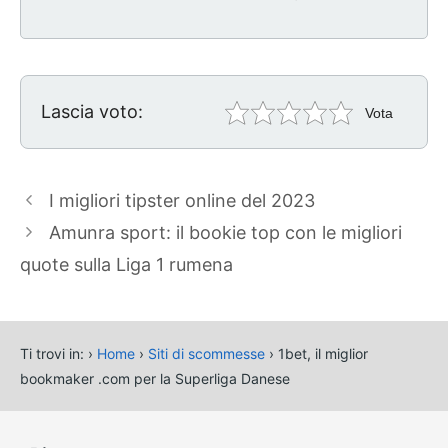
Lascia voto:
Vota
I migliori tipster online del 2023
Amunra sport: il bookie top con le migliori
quote sulla Liga 1 rumena
Ti trovi in:
›
Home
›
Siti di scommesse
›
1bet, il miglior
bookmaker .com per la Superliga Danese