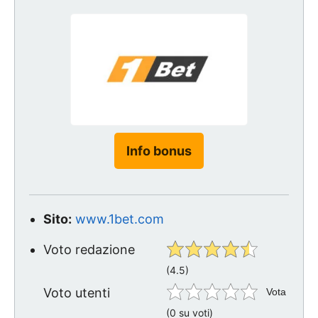
Info bonus
Sito:
www.1bet.com
Voto redazione
(4.5)
Voto utenti
Vota
(0 su voti)