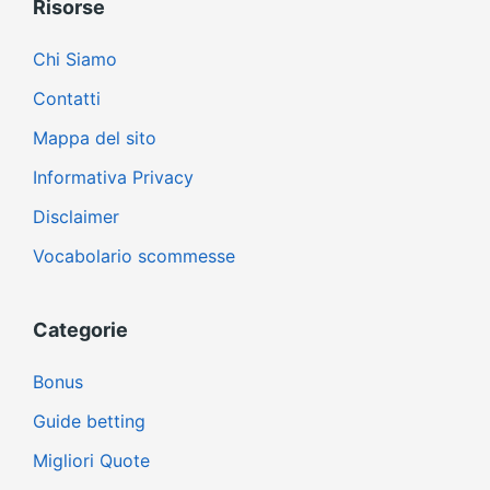
Risorse
Chi Siamo
Contatti
Mappa del sito
Informativa Privacy
Disclaimer
Vocabolario scommesse
Categorie
Bonus
Guide betting
Migliori Quote