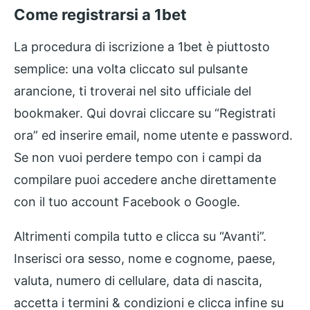
Come registrarsi a 1bet
La procedura di iscrizione a 1bet è piuttosto
semplice: una volta cliccato sul pulsante
arancione, ti troverai nel sito ufficiale del
bookmaker. Qui dovrai cliccare su “Registrati
ora” ed inserire email, nome utente e password.
Se non vuoi perdere tempo con i campi da
compilare puoi accedere anche direttamente
con il tuo account Facebook o Google.
Altrimenti compila tutto e clicca su “Avanti”.
Inserisci ora sesso, nome e cognome, paese,
valuta, numero di cellulare, data di nascita,
accetta i termini & condizioni e clicca infine su