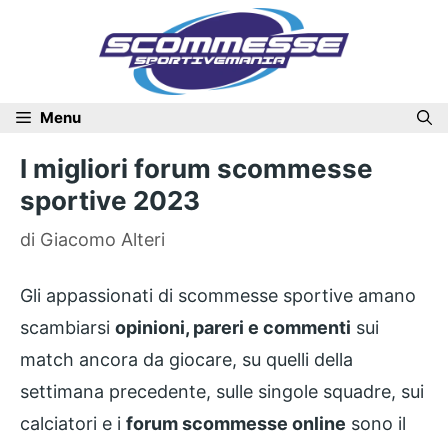
Vai
al
contenuto
Menu
I migliori forum scommesse
sportive 2023
di
Giacomo Alteri
Gli appassionati di scommesse sportive amano
scambiarsi
opinioni, pareri e commenti
sui
match ancora da giocare, su quelli della
settimana precedente, sulle singole squadre, sui
calciatori e i
forum scommesse online
sono il