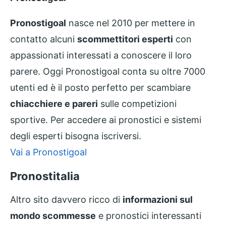
Pronostigoal
nasce nel 2010 per mettere in
contatto alcuni
scommettitori esperti
con
appassionati interessati a conoscere il loro
parere. Oggi Pronostigoal conta su oltre 7000
utenti ed è il posto perfetto per scambiare
chiacchiere e pareri
sulle competizioni
sportive. Per accedere ai pronostici e sistemi
degli esperti bisogna iscriversi.
Vai a Pronostigoal
Pronostitalia
Altro sito davvero ricco di
informazioni sul
mondo scommesse
e pronostici interessanti