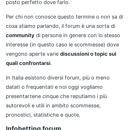
posto perfetto dove farlo.
Per chi non conosce questo termine o non sa di
cosa stiamo parlando, il forum è una sorta di
community
di persone in genere con lo stesso
interesse (in questo caso le scommesse) dove
vengono aperte varie
discussioni o topic sui
quali confrontarsi
.
In Italia esistono diversi forum, più o meno
datati o frequentati e noi oggi vogliamo
presentartene cinque che reputiamo i più
autorevoli e utili in ambito scommesse,
pronostici, statistiche e quote.
Infobetting forum