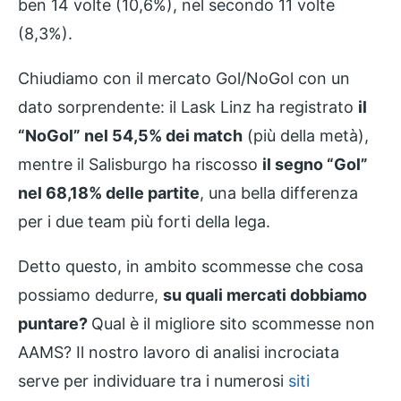
ben 14 volte (10,6%), nel secondo 11 volte
(8,3%).
Chiudiamo con il mercato Gol/NoGol con un
dato sorprendente: il Lask Linz ha registrato
il
“NoGol” nel 54,5% dei match
(più della metà),
mentre il Salisburgo ha riscosso
il segno “Gol”
nel 68,18% delle partite
, una bella differenza
per i due team più forti della lega.
Detto questo, in ambito scommesse che cosa
possiamo dedurre,
su quali mercati dobbiamo
puntare?
Qual è il migliore sito scommesse non
AAMS? Il nostro lavoro di analisi incrociata
serve per individuare tra i numerosi
siti