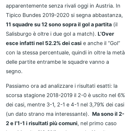
apparentemente senza rivali oggi in Austria. In
Tipico Bundes 2019-2020 si segna abbastanza,
11 squadre su 12 sono sopra il gol a partita
(il
Salisburgo è oltre i due gol a match).
L’Over
esce infatti nel 52.2% dei casi
e anche il “Gol”
con la stessa percentuale, quindi in oltre la metà
delle partite entrambe le squadre vanno a
segno.
Passiamo ora ad analizzare i risultati esatti: la
scorsa stagione 2018-2019 il 2-0 è uscito nel 6%
dei casi, mentre 3-1, 2-1 e 4-1 nel 3,79% dei casi
(un dato strano ma interessante).
Ma sono il 2-
2 e l’1-1 i risultati più comuni
, nel primo caso