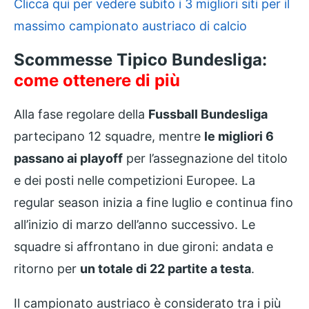
Clicca qui per vedere subito i 3 migliori siti per il
massimo campionato austriaco di calcio
Scommesse Tipico Bundesliga:
come ottenere di più
Alla fase regolare della
Fussball Bundesliga
partecipano 12 squadre, mentre
le migliori 6
passano ai playoff
per l’assegnazione del titolo
e dei posti nelle competizioni Europee. La
regular season inizia a fine luglio e continua fino
all’inizio di marzo dell’anno successivo. Le
squadre si affrontano in due gironi: andata e
ritorno per
un totale di 22 partite a testa
.
Il campionato austriaco è considerato tra i più