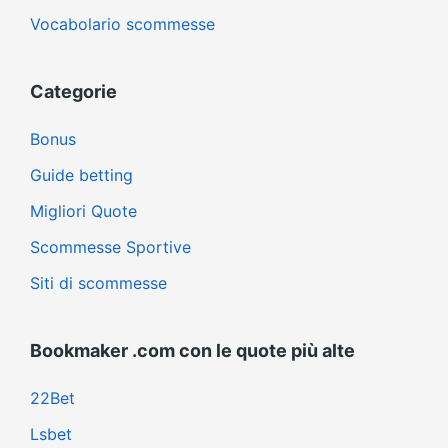
Vocabolario scommesse
Categorie
Bonus
Guide betting
Migliori Quote
Scommesse Sportive
Siti di scommesse
Bookmaker .com con le quote più alte
22Bet
Lsbet