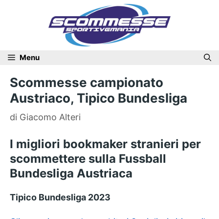
Vai
al
contenuto
Menu
Scommesse campionato
Austriaco, Tipico Bundesliga
di
Giacomo Alteri
I migliori bookmaker stranieri per
scommettere sulla Fussball
Bundesliga Austriaca
Tipico Bundesliga 2023